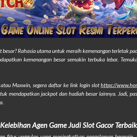
 besar? Rahasia utama untuk meraih kemenangan terletak pada
ndapatkan kemenangan besar semakin terbuka lebar. Temukan
au Maxwin, segera daftar ke link login slot
https://www.ho
tuk mendapatkan jackpot dan hadiah besar lainnya. Jadi, pas
a.
Kelebihan Agen Game Judi Slot Gacor Terbaik
ngan fitur unggulan yang meningkatkan pengalaman bermain.