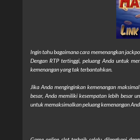
Ingin tahu bagaimana cara memenangkan jackpot
Dengan RTP tertinggi, peluang Anda untuk me
kemenangan yang tak terbantahkan.
Jika Anda menginginkan kemenangan maksimal at
besar, Anda memiliki kesempatan lebih besar un
untuk memaksimalkan peluang kemenangan And
Game online slot terbaik selalu dilengkapi de