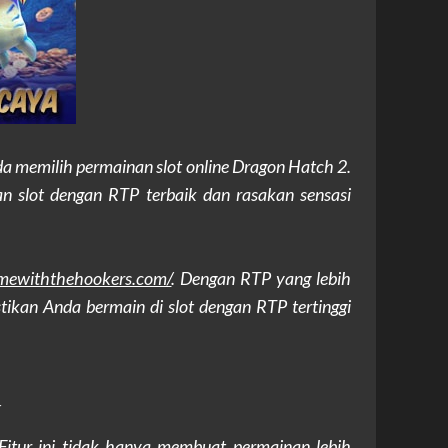
 memilih permainan slot online Dragon Hatch 2.
 slot dengan RTP terbaik dan rasakan sensasi
mewiththehookers.com/
. Dengan RTP yang lebih
tikan Anda bermain di slot dengan RTP tertinggi
 Fitur ini tidak hanya membuat permainan lebih