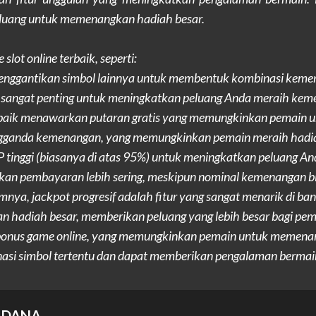
peluang untuk memenangkan hadiah besar.
lot online terbaik, seperti:
enggantikan simbol lainnya untuk membentuk kombinasi kemena
ni sangat penting untuk meningkatkan peluang Anda meraih kem
erbaik menawarkan putaran gratis yang memungkinkan pemain un
n pengganda kemenangan, yang memungkinkan pemain meraih hadia
P tinggi (biasanya di atas 95%) untuk meningkatkan peluang 
an pembayaran lebih sering, meskipun nominal kemenangan bis
mnya, jackpot progresif adalah fitur yang sangat menarik di bany
hadiah besar, memberikan peluang yang lebih besar bagi pem
bonus game online, yang memungkinkan pemain untuk memen
nasi simbol tertentu dan dapat memberikan pengalaman bermain
 DANA