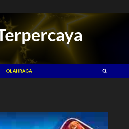
 Terpercaya
OLAHRAGA