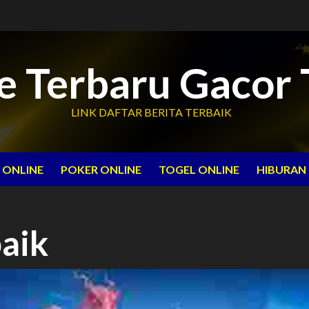
ne Terbaru Gacor
LINK DAFTAR BERITA TERBAIK
 ONLINE
POKER ONLINE
TOGEL ONLINE
HIBURAN
aik